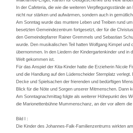
In der Cafeteria, die wie die weiteren Verpflegungsstände 
nicht nur stärken und aufwärmen, sondern auch in gemütlic
Am Sonntag wurde das muntere Leben und Treiben rund um d
besetzten Gemeindezentrum fortgesetzt, der für die Christ
den Gemeindepfarrer Rainer Gremmels und Sebastian Schult
wurde. Den musikalischen Teil hatten Wolfgang Kimpel und di
übernommen. In den Liedern der Kindergartenkinder und in d
Welt gekommen ist.
Für das Anspiel der Kita-Kinder hatte die Erzieherin Nicole F
und die Handlung auf den Lüdenscheider Sternplatz verlegt. 
Decke und Spielsachen der frierenden und bedürftigen Men
Blick für die Nöte und Sorgen unserer Mitmenschen. Dann kö
Am Sonntagnachmittag folgte als weiterer Höhepunkt des W
die Marionettenbühne Mummenschanz, an der vor allem die K
Bild I :
Die Kinder des Johannes-Falk-Familienzentrums wirkten am 