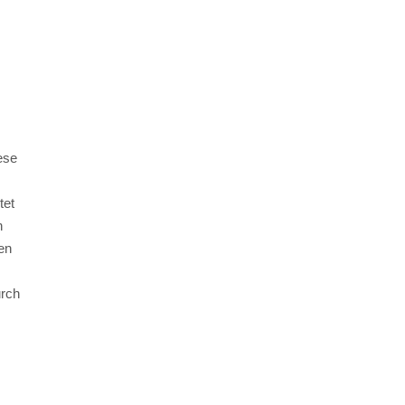
ese
tet
n
en
urch