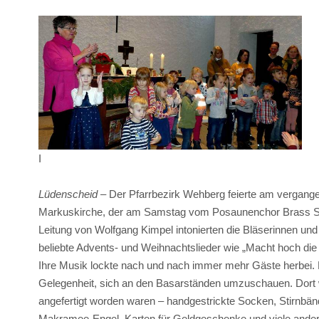
I
Lüdenscheid
– Der Pfarrbezirk Wehberg feierte am vergan
Markuskirche, der am Samstag vom Posaunenchor Brass Sou
Leitung von Wolfgang Kimpel intonierten die Bläserinnen u
beliebte Advents- und Weihnachtslieder wie „Macht hoch die
Ihre Musik lockte nach und nach immer mehr Gäste herbei. 
Gelegenheit, sich an den Basarständen umzuschauen. Dort w
angefertigt worden waren – handgestrickte Socken, Stirnbä
Makramee-Engel, Karten für Geldgeschenke und viele ande