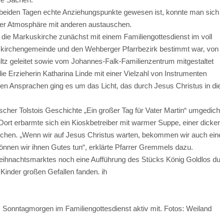
an beiden Tagen echte Anziehungspunkte gewesen ist, konnte man sich
her Atmosphäre mit anderen austauschen.
ie Markuskirche zunächst mit einem Familiengottesdienst im voll
uskirchengemeinde und den Wehberger Pfarrbezirk bestimmt war, von
z geleitet sowie vom Johannes-Falk-Familienzentrum mitgestaltet
e Erzieherin Katharina Linde mit einer Vielzahl von Instrumenten
en Ansprachen ging es um das Licht, das durch Jesus Christus in di
ischer Tolstois Geschichte „Ein großer Tag für Vater Martin“ umgedich
Dort erbarmte sich ein Kioskbetreiber mit warmer Suppe, einer dicke
schen. „Wenn wir auf Jesus Christus warten, bekommen wir auch ein
nnen wir ihnen Gutes tun“, erklärte Pfarrer Gremmels dazu.
eihnachtsmarktes noch eine Aufführung des Stücks König Goldlos d
inder großen Gefallen fanden. ih
Sonntagmorgen im Familiengottesdienst aktiv mit. Fotos: Weiland