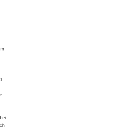
dem
d
ie
bei
ich