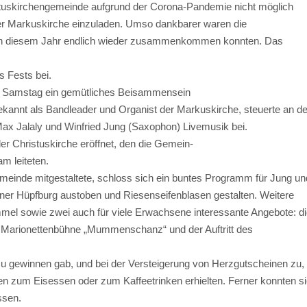
stuskirchengemeinde aufgrund der Corona-Pandemie nicht möglich
er Markuskirche einzuladen. Umso dankbarer waren die
in diesem Jahr endlich wieder zusammenkommen konnten. Das
 Fests bei.
am Samstag ein gemütliches Beisammensein
ekannt als Bandleader und Organist der Markuskirche, steuerte an 
 Jalaly und Winfried Jung (Saxophon) Livemusik bei.
er Christuskirche eröffnet, den die Gemein-
m leiteten.
einde mitgestaltete, schloss sich ein buntes Programm für Jung un
 einer Hüpfburg austoben und Riesenseifenblasen gestalten. Weitere
mmel sowie zwei auch für viele Erwachsene interessante Angebote: d
e Marionettenbühne „Mummenschanz“ und der Auftritt des
 zu gewinnen gab, und bei der Versteigerung von Herzgutscheinen zu, 
en zum Eisessen oder zum Kaffeetrinken erhielten. Ferner konnten s
ssen.