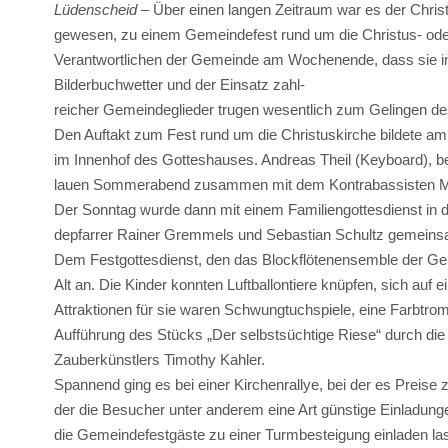
Lüdenscheid
– Über einen langen Zeitraum war es der Chri
gewesen, zu einem Gemeindefest rund um die Christus- od
Verantwortlichen der Gemeinde am Wochenende, dass sie 
Bilderbuchwetter und der Einsatz zahl-
reicher Gemeindeglieder trugen wesentlich zum Gelingen des
Den Auftakt zum Fest rund um die Christuskirche bildete 
im Innenhof des Gotteshauses. Andreas Theil (Keyboard), b
lauen Sommerabend zusammen mit dem Kontrabassisten Max
Der Sonntag wurde dann mit einem Familiengottesdienst in d
depfarrer Rainer Gremmels und Sebastian Schultz gemeinsa
Dem Festgottesdienst, den das Blockflötenensemble der Gem
Alt an. Die Kinder konnten Luftballontiere knüpfen, sich auf
Attraktionen für sie waren Schwungtuchspiele, eine Farbtro
Aufführung des Stücks „Der selbstsüchtige Riese“ durch di
Zauberkünstlers Timothy Kahler.
Spannend ging es bei einer Kirchenrallye, bei der es Preise
der die Besucher unter anderem eine Art günstige Einladung
die Gemeindefestgäste zu einer Turmbesteigung einladen la