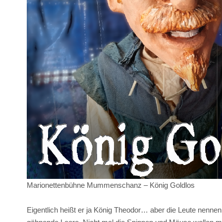
Marionettenbühne Mummenschanz – König Goldlos
Eigentlich heißt er ja König Theodor… aber die Leute nenne