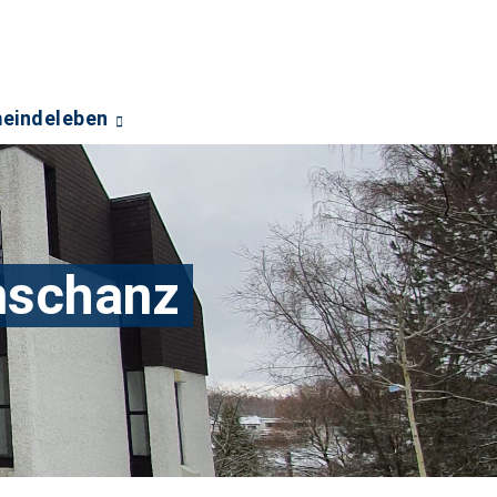
eindeleben
nschanz