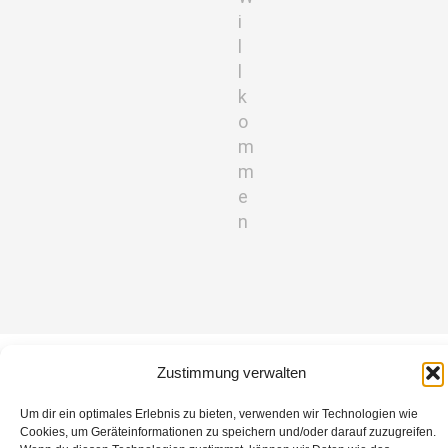
i
l
l
k
o
m
m
e
n
[post_grid id=’2383′]
Zustimmung verwalten
Um dir ein optimales Erlebnis zu bieten, verwenden wir Technologien wie
Cookies, um Geräteinformationen zu speichern und/oder darauf zuzugreifen.